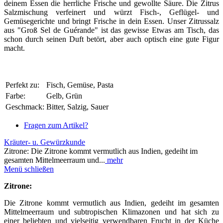
deinem Essen die herrliche Frische und gewollte Säure. Die Zitrus
Salzmischung verfeinert u
nd würzt
Fisch-, Geflügel- und
Gemüsegerichte und bringt Frische in dein Essen. Unser Zitrussalz
aus "Groß Sel de Guérande" ist das gewisse Etwas am Tisch, das
schon durch seinen Duft betört, aber auch optisch eine gute Figur
macht.
Perfekt zu:
Fisch, Gemüse, Pasta
Farbe:
Gelb, Grün
Geschmack:
Bitter, Salzig, Sauer
Fragen zum Artikel?
Kräuter- u. Gewürzkunde
Zitrone: Die Zitrone kommt vermutlich aus Indien, gedeiht im
gesamten Mittelmeerraum und...
mehr
Menü schließen
Zitrone:
Die Zitrone kommt vermutlich aus Indien, gedeiht im gesamten
Mittelmeerraum und subtropischen Klimazonen und hat sich zu
einer beliebten und vielseitig verwendbaren Frucht in der Küche