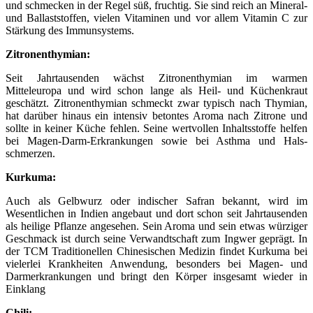
und schmecken in der Regel süß, fruchtig. Sie sind reich an Mineral-
und Ballaststoffen, vielen Vitaminen und vor allem Vitamin C zur
Stärkung des Immunsystems.
Zitronenthymian:
Seit Jahrtausenden wächst Zitronenthymian im warmen
Mitteleuropa und wird schon lange als Heil- und Küchenkraut
geschätzt. Zitronenthymian schmeckt zwar typisch nach Thymian,
hat darüber hinaus ein intensiv betontes Aroma nach Zitrone und
sollte in keiner Küche fehlen. Seine wertvollen Inhaltsstoffe helfen
bei Magen-Darm-Erkrankungen sowie bei Asthma und Hals-
schmerzen.
Kurkuma:
Auch als Gelbwurz oder indischer Safran bekannt, wird im
Wesentlichen in Indien angebaut und dort schon seit Jahrtausenden
als heilige Pflanze angesehen. Sein Aroma und sein etwas würziger
Geschmack ist durch seine Verwandtschaft zum Ingwer geprägt. In
der TCM Traditionellen Chinesischen Medizin findet Kurkuma bei
vielerlei Krankheiten Anwendung, besonders bei Magen- und
Darmerkrankungen und bringt den Körper insgesamt wieder in
Einklang
Chili: