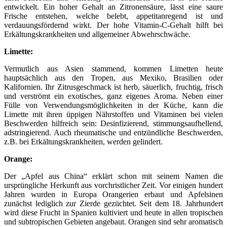
entwickelt. Ein hoher Gehalt an Zitronensäure, lässt eine saure
Frische entstehen, welche belebt, appetitanregend ist und
verdauungsfördernd wirkt. Der hohe Vitamin-C-Gehalt hilft bei
Erkältungskrankheiten und allgemeiner Abwehrschwäche.
Limette:
Vermutlich aus Asien stammend, kommen Limetten heute
hauptsächlich aus den Tropen, aus Mexiko, Brasilien oder
Kalifornien. Ihr Zitrusgeschmack ist herb, säuerlich, fruchtig, frisch
und verströmt ein exotisches, ganz eigenes Aroma. Neben einer
Fülle von Verwendungsmöglichkeiten in der Küche, kann die
Limette mit ihren üppigen Nährstoffen und Vitaminen bei vielen
Beschwerden hilfreich sein: Desinfizierend, stimmungsaufhellend,
adstringierend. Auch rheumatische und entzündliche Beschwerden,
z.B. bei Erkältungskrankheiten, werden gelindert.
Orange:
Der „Apfel aus China“ erklärt schon mit seinem Namen die
ursprüngliche Herkunft aus vorchristlicher Zeit. Vor einigen hundert
Jahren wurden in Europa Orangerien erbaut und Apfelsinen
zunächst lediglich zur Zierde gezüchtet. Seit dem 18. Jahrhundert
wird diese Frucht in Spanien kultiviert und heute in allen tropischen
und subtropischen Gebieten angebaut. Orangen sind sehr aromatisch