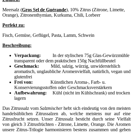
Meersalz (
Gros Sel de Guérande
), 10% Zitrus (Zitrone, Limette,
Orange), Zitronenthymian, Kurkuma, Chili, Lorbeer
Perfekt zu:
Fisch, Gemüse, Geflügel, Pasta, Lamm, Schwein
Beschreibung:
Verpackung:
In der stylischen 75g Glas-Gewürzmühle
transparent oder dem praktischen 150g Nachfüllbeutel
Geschmack:
Mild, salzig, würzig, unwiderstehlich
aromatisch, unglaubliche Aromenvielfalt, natürlich, vegan und
glutenfrei
Frei von:
Künstlichen Aroma-, Farb- u.
Konservierungsstoffen oder Geschmacksverstärkern
Aufbewahrung:
Kühl (nicht im Kühlschrank) und trocken
lagern
Das Zitrussalz vom
Salzmischer
hebt sich eindeutig von den meisten
handelsüblichen Zitrussalzen ab, welche meistens nur auf eine
Zitrusfrucht setzen. Unser Zitrussalz besticht durch seine Vielfalt
von gleich 3 Zitrusfrüchten - Zitrone, Limette, Orange. Die Aromen
unsere Zitrus-Trilogie harmonisieren bestens zusammen und geben