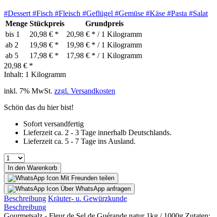
#Dessert
#Fisch
#Fleisch
#Geflügel
#Gemüse
#Käse
#Pasta
#Salat
Menge
Stückpreis
Grundpreis
bis
1
20,98 € *
20,98 € * / 1 Kilogramm
ab
2
19,98 € *
19,98 € * / 1 Kilogramm
ab
5
17,98 € *
17,98 € * / 1 Kilogramm
20,98 € *
Inhalt:
1 Kilogramm
inkl. 7% MwSt.
zzgl. Versandkosten
Schön das du hier bist!
Sofort versandfertig
Lieferzeit ca. 2 - 3 Tage innerhalb Deutschlands.
Lieferzeit ca. 5 - 7 Tage ins Ausland.
In den Warenkorb
Mit Freunden teilen
Über WhatsApp anfragen
Beschreibung
Kräuter- u. Gewürzkunde
Beschreibung
Gourmetsalz - Fleur de Sel de Guérande natur 1kg / 1000g Zutaten: