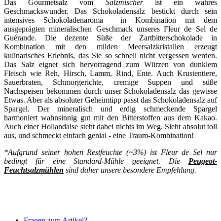
Das Gourmetsalz vom
Salzmischer
ist ein wahres
Geschmackswunder. Das Schokoladensalz bestickt durch sein
intensives Schokoladenaroma in Kombination mit dem
ausgeprägten mineralischen Geschmack unseres Fleur de Sel de
Guérande. Die dezente Süße der Zartbitterschokolade in
Kombination mit den milden Meersalzkristallen erzeugt
kulinarisches Erlebnis, das Sie so schnell nicht vergessen werden.
Das Salz eignet sich hervorragend zum Würzen von dunklem
Fleisch wie Reh, Hirsch, Lamm, Rind, Ente. Auch Krustentiere,
Sauerbraten, Schmorgerichte, cremige Suppen und süße
Nachspeisen bekommen durch unser Schokoladensalz das gewisse
Etwas.
Aber als absoluter Geheimtipp passt das Schokoladensalz auf
Spargel. Der mineralisch und erdig schmeckende Spargel
harmoniert wahnsinnig gut mit den Bitterstoffen aus dem Kakao.
Auch einer Hollandaise steht dabei nichts im Weg. Sieht absolut toll
aus, und schmeckt einfach genial - eine Traum-Kombination!
*Aufgrund seiner hohen Restfeuchte (~3%) ist Fleur de Sel nur
bedingt für eine Standard-Mühle geeignet. Die
Peugeot-
Feuchtsalzmühlen
sind daher unsere besondere Empfehlung.
Fragen zum Artikel?