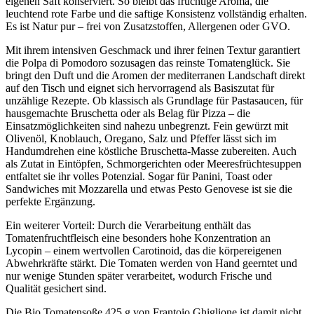
eigenen Saft konserviert. So bleibt das fruchtige Aroma, die
leuchtend rote Farbe und die saftige Konsistenz vollständig erhalten.
Es ist Natur pur – frei von Zusatzstoffen, Allergenen oder GVO.
Mit ihrem intensiven Geschmack und ihrer feinen Textur garantiert
die Polpa di Pomodoro sozusagen das reinste Tomatenglück. Sie
bringt den Duft und die Aromen der mediterranen Landschaft direkt
auf den Tisch und eignet sich hervorragend als Basiszutat für
unzählige Rezepte. Ob klassisch als Grundlage für Pastasaucen, für
hausgemachte Bruschetta oder als Belag für Pizza – die
Einsatzmöglichkeiten sind nahezu unbegrenzt. Fein gewürzt mit
Olivenöl, Knoblauch, Oregano, Salz und Pfeffer lässt sich im
Handumdrehen eine köstliche Bruschetta-Masse zubereiten. Auch
als Zutat in Eintöpfen, Schmorgerichten oder Meeresfrüchtesuppen
entfaltet sie ihr volles Potenzial. Sogar für Panini, Toast oder
Sandwiches mit Mozzarella und etwas Pesto Genovese ist sie die
perfekte Ergänzung.
Ein weiterer Vorteil: Durch die Verarbeitung enthält das
Tomatenfruchtfleisch eine besonders hohe Konzentration an
Lycopin – einem wertvollen Carotinoid, das die körpereigenen
Abwehrkräfte stärkt. Die Tomaten werden von Hand geerntet und
nur wenige Stunden später verarbeitet, wodurch Frische und
Qualität gesichert sind.
Die Bio Tomatensoße 425 g von Frantoio Ghiglione ist damit nicht