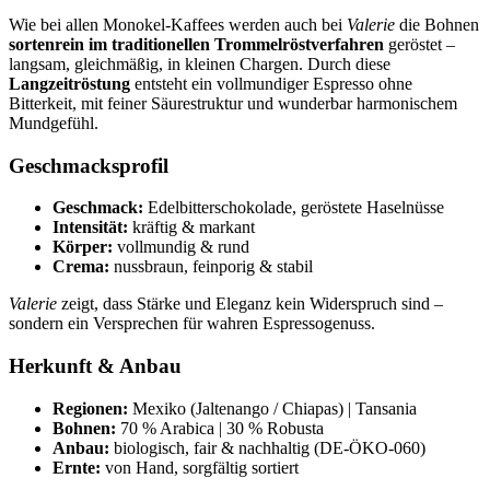
Wie bei allen Monokel-Kaffees werden auch bei
Valerie
die Bohnen
sortenrein im traditionellen Trommelröstverfahren
geröstet –
langsam, gleichmäßig, in kleinen Chargen. Durch diese
Langzeitröstung
entsteht ein vollmundiger Espresso ohne
Bitterkeit, mit feiner Säurestruktur und wunderbar harmonischem
Mundgefühl.
Geschmacksprofil
Geschmack:
Edelbitterschokolade, geröstete Haselnüsse
Intensität:
kräftig & markant
Körper:
vollmundig & rund
Crema:
nussbraun, feinporig & stabil
Valerie
zeigt, dass Stärke und Eleganz kein Widerspruch sind –
sondern ein Versprechen für wahren Espressogenuss.
Herkunft & Anbau
Regionen:
Mexiko (Jaltenango / Chiapas) | Tansania
Bohnen:
70 % Arabica | 30 % Robusta
Anbau:
biologisch, fair & nachhaltig (DE-ÖKO-060)
Ernte:
von Hand, sorgfältig sortiert