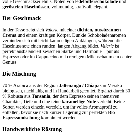
volle Geschmackserlebnis: Noten von
Edelbitterschokolade
und
gerösteten Haselnüssen
, vollmundig, kraftvoll, elegant.
Der Geschmack
In der Tasse zeigt sich
Valerie
mit einer
dichten, nussbraunen
Crema
und einem kräftigen Körper. Dunkle Schokoladenaromen
verbinden sich mit leicht karamelligen Anklängen, während die
Haselnussnote einen runden, langen Abgang bildet.
Valerie
ist
perfekt ausbalanciert zwischen Stärke und Harmonie – pur als
Espresso oder im Cappuccino mit cremigem Milchschaum ein echter
Genuss.
Die Mischung
70 % Arabica aus der Region
Jaltenango / Chiapas
in Mexiko –
biologisch, nachhaltig und in Handarbeit geerntet. Ergänzt durch 30
% Robusta aus
Tansania
, der dem Espresso seinen intensiven
Charakter, Tiefe und eine feine
karamellige Note
verleiht. Beide
Sorten werden einzeln veredelt, um ihr volles Aromaprofil zu
entfalten, bevor sie nach kurzer Lagerung zur perfekten
Bio-
Espressomischung
kombiniert werden.
Handwerkliche Röstung