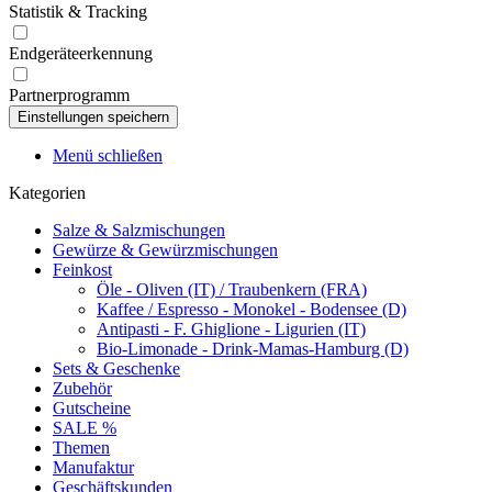
Statistik & Tracking
Endgeräteerkennung
Partnerprogramm
Menü schließen
Kategorien
Salze & Salzmischungen
Gewürze & Gewürzmischungen
Feinkost
Öle - Oliven (IT) / Traubenkern (FRA)
Kaffee / Espresso - Monokel - Bodensee (D)
Antipasti - F. Ghiglione - Ligurien (IT)
Bio-Limonade - Drink-Mamas-Hamburg (D)
Sets & Geschenke
Zubehör
Gutscheine
SALE %
Themen
Manufaktur
Geschäftskunden